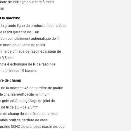
nue de tréfilage pour faire à clous
mm
nt la machine
la grande ligne de production de matériel
e rasoir garantie de 1 an
éon complètement automatique de fil,
e machine de lame de rasoir
hine de grillage de rasoir épaisseur de
de 0.5mm
te électronique de fil de rasoir de
 maintiennent 9 bandes
ère de champ
de la machine 45 de barrière de prairie
de charnière/efficacité minimum
 galvanisée de grillage de joint de
 de fil de 1,8 - de 2.5mm
re de champ de contrôle automatique,
ible bruit de barrière de vase
 prairie 50HZ clôturant des machines pour