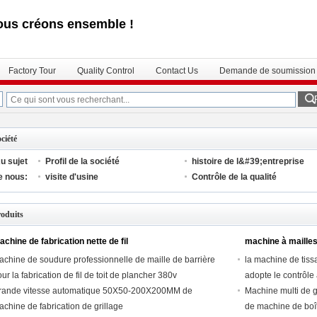
ous créons ensemble !
Factory Tour
Quality Control
Contact Us
Demande de soumission
ciété
u sujet
Profil de la société
histoire de l&#39;entreprise
e nous:
visite d'usine
Contrôle de la qualité
oduits
chine de fabrication nette de fil
machine à mailles
achine de soudure professionnelle de maille de barrière
la machine de tis
ur la fabrication de fil de toit de plancher 380v
adopte le contrôl
rande vitesse automatique 50X50-200X200MM de
Machine multi de g
chine de fabrication de grillage
de machine de boî