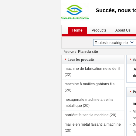
Succès, nous t
Home
Products
About Us
Plan du site
Aperçu
Tous les produits
So
machine de fabrication nette de fil
A
(22)
d
machine à mailles gabions fils
(20)
Pr
hexagonale machine à treillis
ma
métallique
(20)
M
barrière faisant la machine
(20)
po
maille en métal faisant la machine
G
(20)
ma