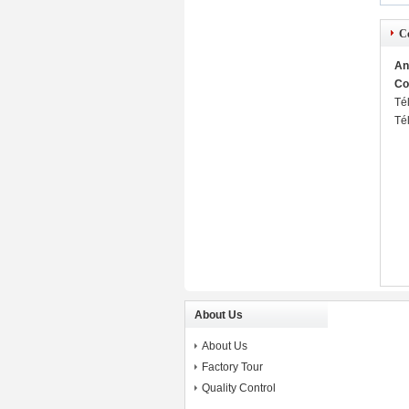
C
An
Co
Té
Té
About Us
About Us
Factory Tour
Quality Control