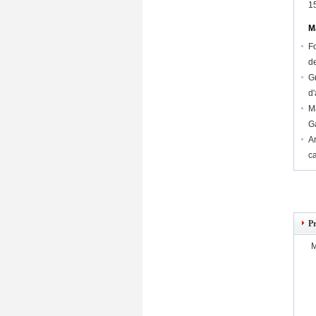
15
M
F
d
Gr
d
Ma
G
Ar
ca
P
M