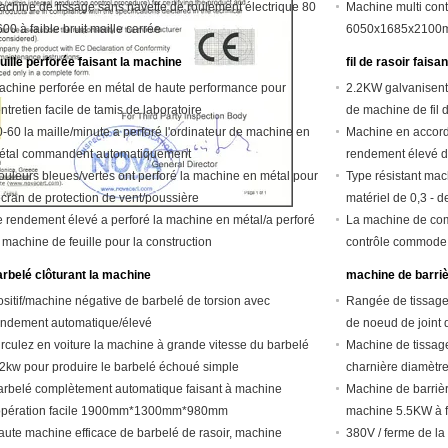
achine de tissage sans navette de roulement électrique 80
Machine multi conti
600 à faible bruit maille carrée
6050x1685x2100
euille perforée faisant la machine
fil de rasoir faisa
achine perforée en métal de haute performance pour
2.2KW galvanisent 
entretien facile de tamis de laboratoire
de machine de fil d
-60 la maille/minute a perforé l'ordinateur de machine en
Machine en accord
étal commandent automatiquement
rendement élevé d
ouleurs bleues/vertes ont perforé la machine en métal pour
Type résistant mac
écran de protection de vent/poussière
matériel de 0,3 - 
e rendement élevé a perforé la machine en métal/a perforé
La machine de comp
 machine de feuille pour la construction
contrôle commode
arbelé clôturant la machine
machine de barri
ositif/machine négative de barbelé de torsion avec
Rangée de tissage 
endement automatique/élevé
de noeud de joint 
irculez en voiture la machine à grande vitesse du barbelé
Machine de tissage
.2kw pour produire le barbelé échoué simple
charnière diamètre
arbelé complètement automatique faisant à machine
Machine de barriè
'opération facile 1900mm*1300mm*980mm
machine 5.5KW à fa
aute machine efficace de barbelé de rasoir, machine
380V / ferme de la