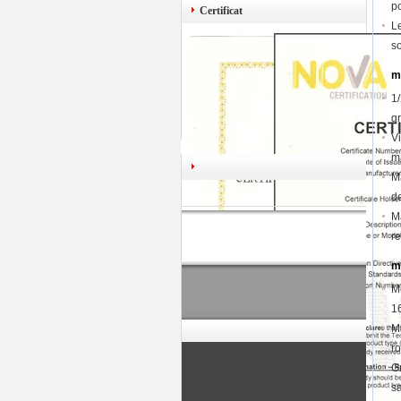
p
Certificat
Le
s
m
1
gr
V
m
M
de
Ma
r
m
M
1
M
ro
G
s