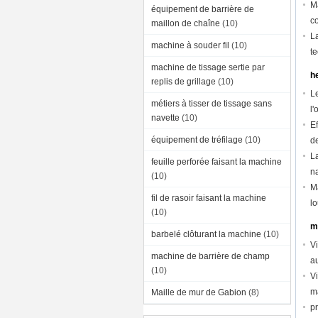
M
équipement de barrière de
c
maillon de chaîne
(10)
L
machine à souder fil
(10)
t
machine de tissage sertie par
h
replis de grillage
(10)
L
métiers à tisser de tissage sans
l'
navette
(10)
E
équipement de tréfilage
(10)
d
La
feuille perforée faisant la machine
n
(10)
2
M
fil de rasoir faisant la machine
l
(10)
m
barbelé clôturant la machine
(10)
V
machine de barrière de champ
a
(10)
V
m
Maille de mur de Gabion
(8)
p