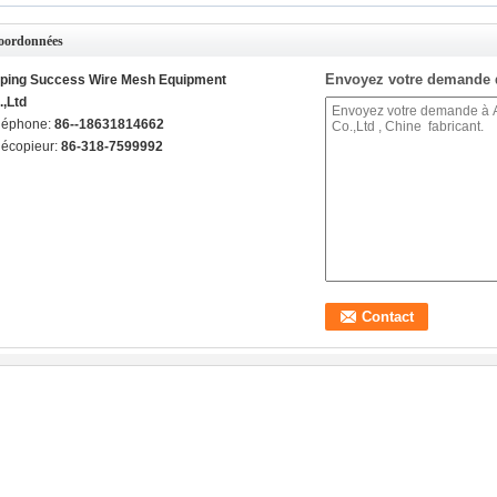
oordonnées
Envoyez votre demande 
ping Success Wire Mesh Equipment
.,Ltd
léphone:
86--18631814662
lécopieur:
86-318-7599992