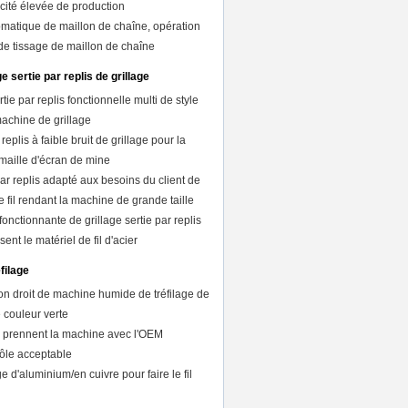
acité élevée de production
matique de maillon de chaîne, opération
de tissage de maillon de chaîne
 sertie par replis de grillage
tie par replis fonctionnelle multi de style
machine de grillage
eplis à faible bruit de grillage pour la
maille d'écran de mine
ar replis adapté aux besoins du client de
le fil rendant la machine de grande taille
onctionnante de grillage sertie par replis
ent le matériel de fil d'acier
filage
on droit de machine humide de tréfilage de
 couleur verte
l prennent la machine avec l'OEM
rôle acceptable
e d'aluminium/en cuivre pour faire le fil