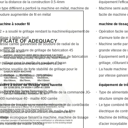
our la distance de la construction 0.5-4mm
équipement l'effic
 type différent a perforé la machine en métal, machine de
Machine semi auto
oudure augmentée de fil en métal
facile de machine 
achine à souder fil
machine de tissage
/2 » a soudé le grillage rendant la machine/équipement de
Opération facile ser
illage à faible bruit
d'armure toile de 
itesse carrée galvanisée de soudure de radial de la
Machine sertie par r
achine de soudure de grillage de fabrication 45
grande vitesse de 
achine soudée complètement automatique de fabrication
Équipement serti p
 grillage pour la maille de soudure d'écran
grillage, clôturant 
chine soudée de forte stabilité de grillage pour le
La haute machine f
edressage automatique de barrière
par vitesse galvanis
étiers à tisser de tissage sans navette
équipement de tré
étiers à tisser de tissage sans navette de la commande JG-
Type de alimentati
600 numérique 40 - maille 400 carrée
structure simple de
achine de tissage sans navette mécanique de contrôle/de
Le type combiné fi
ulement pour la grande vitesse de maille de filtre
électrique de cont
rillage écologique faisant la machine, machine de tissage
Machine de tréfilag
ans navette de maille 3400kg
d'acier inoxydable