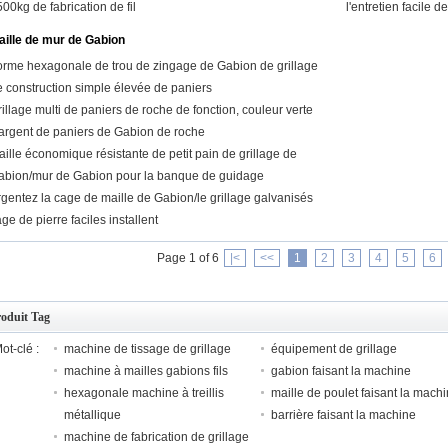
00kg de fabrication de fil
l'entretien facile
aille de mur de Gabion
orme hexagonale de trou de zingage de Gabion de grillage
e construction simple élevée de paniers
illage multi de paniers de roche de fonction, couleur verte
'argent de paniers de Gabion de roche
ille économique résistante de petit pain de grillage de
abion/mur de Gabion pour la banque de guidage
gentez la cage de maille de Gabion/le grillage galvanisés
ge de pierre faciles installent
Page 1 of 6
|<
<<
1
2
3
4
5
6
roduit Tag
ot-clé :
machine de tissage de grillage
équipement de grillage
machine à mailles gabions fils
gabion faisant la machine
hexagonale machine à treillis
maille de poulet faisant la mach
métallique
barrière faisant la machine
machine de fabrication de grillage