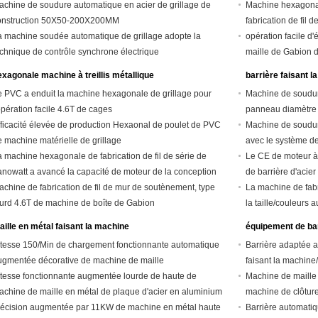
achine de soudure automatique en acier de grillage de
Machine hexagonal
onstruction 50X50-200X200MM
fabrication de fil d
a machine soudée automatique de grillage adopte la
opération facile d
echnique de contrôle synchrone électrique
maille de Gabion 
exagonale machine à treillis métallique
barrière faisant l
e PVC a enduit la machine hexagonale de grillage pour
Machine de soudur
opération facile 4.6T de cages
panneau diamètre d
fficacité élevée de production Hexaonal de poulet de PVC
Machine de soudu
e machine matérielle de grillage
avec le système d
 machine hexagonale de fabrication de fil de série de
Le CE de moteur à 
anowatt a avancé la capacité de moteur de la conception
de barrière d'aci
.2KW
achine de fabrication de fil de mur de soutènement, type
La machine de fabr
ourd 4.6T de machine de boîte de Gabion
la taille/couleurs 
aille en métal faisant la machine
équipement de bar
itesse 150/Min de chargement fonctionnante automatique
Barrière adaptée a
ugmentée décorative de machine de maille
faisant la machine
itesse fonctionnante augmentée lourde de haute de
de chaîne
Machine de maille 
achine de maille en métal de plaque d'acier en aluminium
machine de clôture
récision augmentée par 11KW de machine en métal haute
Barrière automatiq