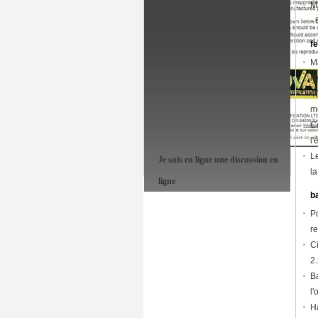
M
- 
f
M
l'
40
m
C
l'
L
Je suis en ligne une discussion en
la
ligne
b
P
r
C
2
B
l
H