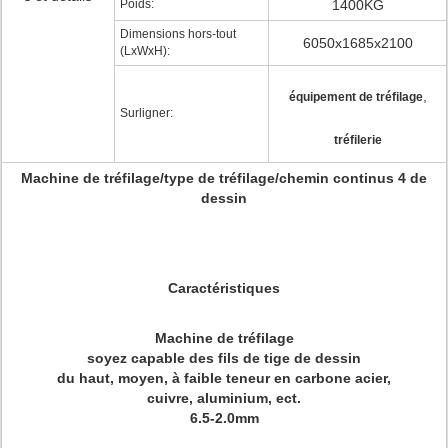
Poids:
1400KG
Dimensions hors-tout
6050x1685x2100
(LxWxH):
,
équipement de tréfilage
Surligner:
tréfilerie
Machine de tréfilage/type de tréfilage/chemin continus 4 de
dessin
Caractéristiques
Machine de tréfilage
soyez capable des fils de tige de dessin
du haut, moyen, à faible teneur en carbone acier,
cuivre, aluminium, ect.
6.5-2.0mm