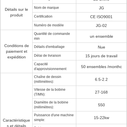
Nom de marque
JG
Détails sur le
produit
Certification
CE ISO9001
Numéro de modèle
JG-02
Quantité de commande
un ensemble
min
Conditions de
Détails d'emballage
Nue
paiement et
Délai de livraison
15 jours de travail
expédition
Capacité
50 ensembles /monthc
d'approvisionnement
Chaîne de dessin
6.5-2.2
(millimètres):
Vitesse de la bobine
27-168
(T/MN):
Diamètre de la bobine
550
(millimètres):
Puissance d'une machine
15-22kw
Caractéristique
simple:
s et détails