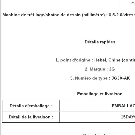
ma
Machine de tréfilage/chaîne de dessin (millimètre) : 6.5-2.0/vite
Détails rapides
1.
point d'origine :
Hebei, Chine (conti
2.
Marque :
JG
3.
Numéro de type :
JGJX-AK
Emballage et livraison
Détails d'emballage :
EMBALLAG
Détail de la livraison :
15DAY