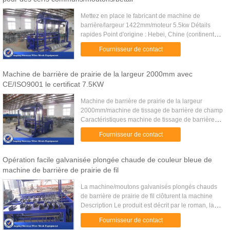
Mettez en place le fabricant de machine de
barrière/largeur 1422mm/moteur 5.5kw Détails
rapides Point d'origine : Hebei, Chine (continent)
Marque : JG Numéro de type : JGDHW-004
Fournisseur de contact
Service après-vente fourni : ...
Machine de barrière de prairie de la largeur 2000mm avec
CE/ISO9001 le certificat 7.5KW
Machine de barrière de prairie de la largeur
2000mm/machine de tissage de barrière de champ
Caractéristiques machine de tissage de barrière
de champ de noeud de joint de charnière 1,
Fournisseur de contact
diamètre de fil : 2.5-6mm 2...
Opération facile galvanisée plongée chaude de couleur bleue de
machine de barrière de prairie de fil
La machine/moutons galvanisés plongés chauds
de barrière de prairie de fil clôturent la machine
Description Le produit est décrit par le roman, la
structure ferme et précise, le côté de fil plat, la
Fournisseur de contact
maille ...