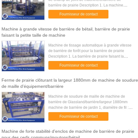
barrière de prairie Description 1. La machine
adopte le contrôle automatique de boîte de
Fournisseur de contact
commande numérique par ordinateur, ...
Machine à grande vitesse de barrière de bétail, barrière de prairie
faisant la petite taille de machine
Machine de tissage automatique à grande vitesse
de barrière de forêt pour la barrière de prairie
Description 1. La barrière de prairie faisant la
machine, également connue sous le nom de
Fournisseur de contact
machine d'enclos est la ...
Ferme de prairie clôturant la largeur 1880mm de machine de soudure
de maille d'équipement/barrière
Machine de soudure de maille de machine de
barrière de Glassland/barrière/largeur 1880mm
machine de barrière de jardin 1, diamètre de fil :
2.5-6mm 2, largeur : 1880mm 3, ouverture de
Fournisseur de contact
maille : 50x50-300x300 ...
Machine de forte stabilité d'enclos de machine de barrière de prairie
pour des cerfs communs/moutons/bétail