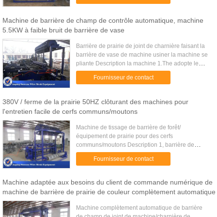
par ordinateur, a coordonn...
Machine de barrière de champ de contrôle automatique, machine
5.5KW à faible bruit de barrière de vase
Barrière de prairie de joint de charnière faisant la
barrière de vase de machine usiner la machine se
pliante Description la machine 1.The adopte le
contrôle automatique de boîte de commande
Fournisseur de contact
numérique par ...
380V / ferme de la prairie 50HZ clôturant des machines pour
l'entretien facile de cerfs communs/moutons
Machine de tissage de barrière de forêt/
équipement de prairie pour des cerfs
communs/moutons Description 1, barrière de
prairie faite de fil d'acier galvanisé de haute
Fournisseur de contact
résistance tressé, force à haute r...
Machine adaptée aux besoins du client de commande numérique de
machine de barrière de prairie de couleur complètement automatique
Machine complètement automatique de barrière
de champ de joint de machine/charnière de