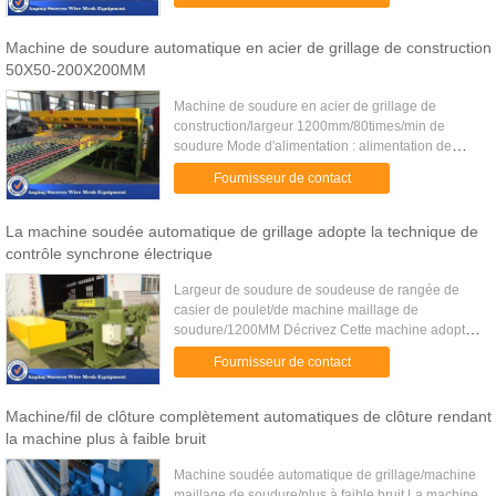
: 1200mm-3000mm 2. diamètre de fil : 1.4mm-
2.5mm ...
Machine de soudure automatique en acier de grillage de construction
50X50-200X200MM
Machine de soudure en acier de grillage de
construction/largeur 1200mm/80times/min de
soudure Mode d'alimentation : alimentation de
bobine Le dispositif de trame de coupe de
Fournisseur de contact
précision et le dispositif de mise ...
La machine soudée automatique de grillage adopte la technique de
contrôle synchrone électrique
Largeur de soudure de soudeuse de rangée de
casier de poulet/de machine maillage de
soudure/1200MM Décrivez Cette machine adopte
la technique de contrôle synchrone électrique,
Fournisseur de contact
temps de soudure et la soudure ...
Machine/fil de clôture complètement automatiques de clôture rendant
la machine plus à faible bruit
Machine soudée automatique de grillage/machine
maillage de soudure/plus à faible bruit La machine