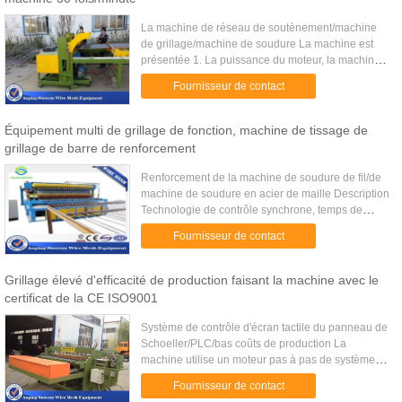
La machine de réseau de soutènement/machine
de grillage/machine de soudure La machine est
présentée 1. La puissance du moteur, la machine
emploie la technique de contrôle synchrone, la
Fournisseur de contact
soudure et le temps de ...
Équipement multi de grillage de fonction, machine de tissage de
grillage de barre de renforcement
Renforcement de la machine de soudure de fil/de
machine de soudure en acier de maille Description
Technologie de contrôle synchrone, temps de
soudure et soudure de sous-contrôle contrôlés par
Fournisseur de contact
le système de ...
Grillage élevé d'efficacité de production faisant la machine avec le
certificat de la CE ISO9001
Système de contrôle d'écran tactile du panneau de
Schoeller/PLC/bas coûts de production La
machine utilise un moteur pas à pas de système
de contrôle d'écran tactile de PLC, pneumatique
Fournisseur de contact
ou comme force d'entra...