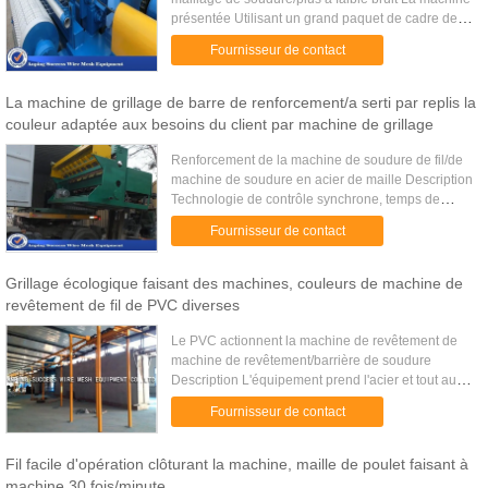
présentée Utilisant un grand paquet de cadre de
boîte, le global stabilité, plus à faible bruit,
Fournisseur de contact
électrique et m...
La machine de grillage de barre de renforcement/a serti par replis la
couleur adaptée aux besoins du client par machine de grillage
Renforcement de la machine de soudure de fil/de
machine de soudure en acier de maille Description
Technologie de contrôle synchrone, temps de
soudure et soudure de sous-contrôle contrôlés par
Fournisseur de contact
le système de ...
Grillage écologique faisant des machines, couleurs de machine de
revêtement de fil de PVC diverses
Le PVC actionnent la machine de revêtement de
machine de revêtement/barrière de soudure
Description L'équipement prend l'acier et tout autre
métal comme corps et composé de pointe de
Fournisseur de contact
résine comme manteau, ainsi ...
Fil facile d'opération clôturant la machine, maille de poulet faisant à
machine 30 fois/minute