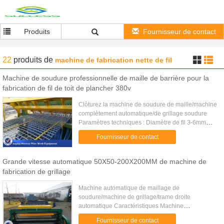
Produits
Fournisseur de contact
22
produits
de
machine de fabrication nette de fil
Machine de soudure professionnelle de maille de barrière pour la
fabrication de fil de toit de plancher 380v
Clôturez la machine de soudure de maille/machine
complètement automatique/de grillage soudure
Paramètres techniques : Diamètre de fil 3-6mm
Tension évaluée 380V Ouverture de soudure
Fournisseur de contact
50*50-300*300mm Puissance ...
Grande vitesse automatique 50X50-200X200MM de machine de
fabrication de grillage
Machine automatique de maillage de
soudure/machine de grillage/trame droite
automatique Caractéristiques Machine
automatique JG de maillage de soudure 1. largeur
Fournisseur de contact