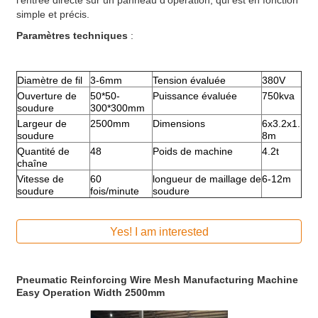
l'entrée directe sur un panneau d'opération, qui est en fonction
simple et précis.
Paramètres techniques
:
Diamètre de fil
3-6mm
Tension évaluée
380V
Ouverture de
50*50-
Puissance évaluée
750kva
soudure
300*300mm
Largeur de
2500mm
Dimensions
6x3.2x1.
soudure
8m
Quantité de
48
Poids de machine
4.2t
chaîne
Vitesse de
60
longueur de maillage de
6-12m
soudure
fois/minute
soudure
Yes! I am interested
Pneumatic Reinforcing Wire Mesh Manufacturing Machine
Easy Operation Width 2500mm