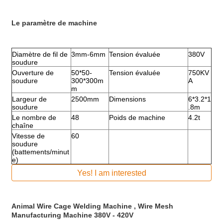
Le paramètre de machine
Diamètre de fil de
3mm-6mm
Tension évaluée
380V
soudure
Ouverture de
50*50-
Tension évaluée
750KV
soudure
300*300m
A
m
Largeur de
2500mm
Dimensions
6*3.2*1
soudure
.8m
Le nombre de
48
Poids de machine
4.2t
chaîne
Vitesse de
60
soudure
(battements/minut
e)
Yes! I am interested
Animal Wire Cage Welding Machine , Wire Mesh
Manufacturing Machine 380V - 420V