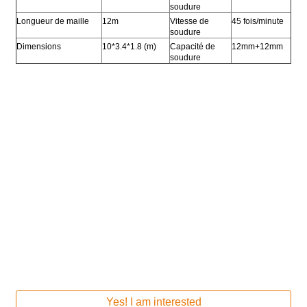
soudure
Longueur de maille
12m
Vitesse de
45 fois/minute
soudure
Dimensions
10*3.4*1.8 (m)
Capacité de
12mm+12mm
soudure
Yes! I am interested