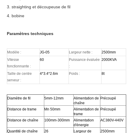
3.
straighting et découpeuse de fil
4.
bobine
Paramètres techniques
Modèle :
JG-05
Largeur nette :
2500mm
Vitesse
60
Puissance évaluée
2000KVA
fonctionnante :
:
Taille de centre
4*3.4*2.6m
Poids :
8t
serveur :
Diamètre de fil
5mm-12mm
Alimentation de
Précoupé
chaîne
Distance de trame
Mn 50mm
Alimentation de
Précoupé
trame
Distance de chaîne
100mm-300mm
Alimentation
AC380V-440V
d'énergie
Quantité de chaîne
26
Largeur de
2500mm