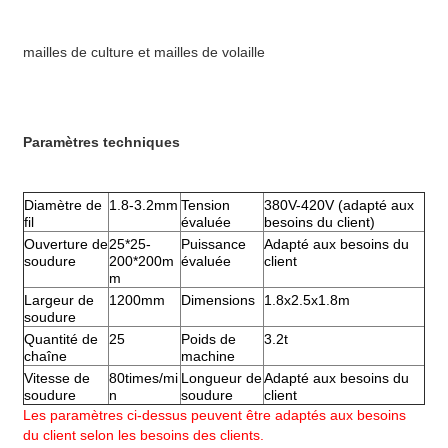
mailles de culture et mailles de volaille
Paramètres techniques
Diamètre de
1.8-3.2mm
Tension
380V-420V (adapté aux
fil
évaluée
besoins du client)
Ouverture de
25*25-
Puissance
Adapté aux besoins du
soudure
200*200m
évaluée
client
m
Largeur de
1200mm
Dimensions
1.8x2.5x1.8m
soudure
Quantité de
25
Poids de
3.2t
chaîne
machine
Vitesse de
80times/mi
Longueur de
Adapté aux besoins du
soudure
n
soudure
client
Les paramètres ci-dessus peuvent être adaptés aux besoins
du client selon les besoins des clients.