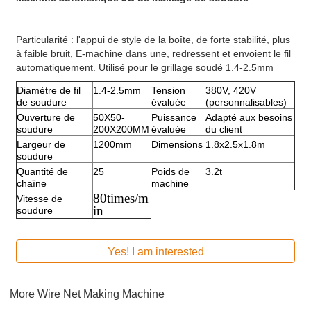
Particularité : l'appui de style de la boîte, de forte stabilité, plus
à faible bruit, E-machine dans une, redressent et envoient le fil
automatiquement. Utilisé pour le grillage soudé 1.4-2.5mm
Diamètre de fil
1.4-2.5mm
Tension
380V, 420V
de soudure
évaluée
(personnalisables)
Ouverture de
50X50-
Puissance
Adapté aux besoins
soudure
200X200MM
évaluée
du client
Largeur de
1200mm
Dimensions
1.8x2.5x1.8m
soudure
Quantité de
25
Poids de
3.2t
chaîne
machine
80times/m
Vitesse de
in
soudure
Yes! I am interested
More
Wire Net Making Machine