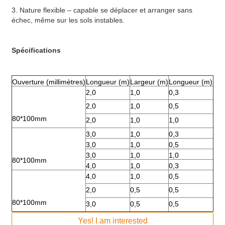
3. Nature flexible – capable se déplacer et arranger sans
échec, même sur les sols instables.
Spécifications
Ouverture (millimètres)
Longueur (m)
Largeur (m)
Longueur (m)
2,0
1,0
0,3
2,0
1,0
0,5
80*100mm
2,0
1,0
1,0
3,0
1,0
0,3
3,0
1,0
0,5
3,0
1,0
1,0
80*100mm
4,0
1,0
0,3
4,0
1,0
0,5
2,0
0,5
0,5
80*100mm
3,0
0,5
0,5
Yes! I am interested