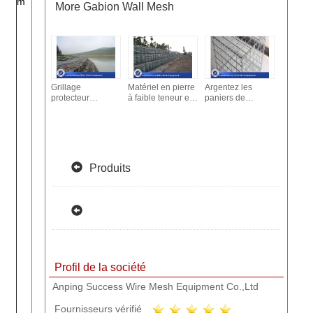
m
More
Gabion Wall Mesh
Grillage
Matériel en pierre
Argentez les
Grillage
protecteur
à faible teneur en
paniers de
paniers
d'environnement
carbone
Gabion de
roche/ma
Gabion/fabrication
galvanisé 10x12
roche/le grillage
économ
de fil hexagonale
cm de Galfan de
galvanisés cage
résistan
8x10 millimètre
boîte de Gabion
de pierre faciles
Gabion 
de grillage de
installent
banque
cage
guidage
Produits
Profil de la société
Anping Success Wire Mesh Equipment Co.,Ltd
Fournisseurs vérifié