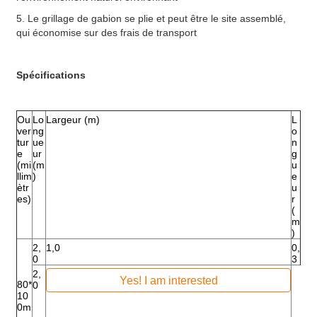
5. Le grillage de gabion se plie et peut être le site assemblé,
qui économise sur des frais de transport
Spécifications
Ou
Lo
Largeur (m)
L
ver
ng
o
tur
ue
n
e
ur
g
(mi
(m
u
llim
)
e
ètr
u
es)
r
(
m
)
2,
1,0
0,
0
3
2,
Yes! I am interested
80*
0
10
0m