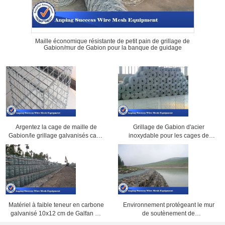
Maille économique résistante de petit pain de grillage de
Gabion/mur de Gabion pour la banque de guidage
Argentez la cage de maille de
Grillage de Gabion d'acier
Gabion/le grillage galvanisés cage
inoxydable pour les cages de
de pierre faciles installent
Gabion/la nature flexible panier de
Gabion
Matériel à faible teneur en carbone
Environnement protégeant le mur
galvanisé 10x12 cm de Galfan de
de soutènement de
boîte de Gabion de grillage de
Gabion/fabrication de fil