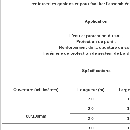
renforcer les gabions et pour faciliter l'assemblée e
Application
L'eau et protection du sol ;
Protection de pont ;
Renforcement de la structure du sol
Ingénierie de protection de secteur de bord 
Spécifications
Ouverture (millimètres)
Longueur (m)
Large
2,0
1
2,0
1
80*100mm
2,0
1
3,0
1