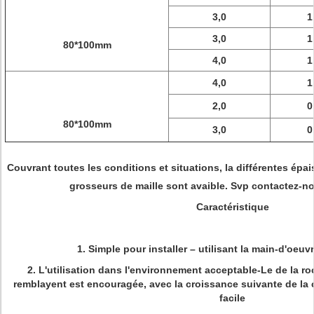
3,0
1
3,0
1
80*100mm
4,0
1
4,0
1
2,0
0
80*100mm
3,0
0
Couvrant toutes les conditions et situations, la différentes épaiss
grosseurs de maille sont avaible. Svp contactez-no
Caractéristique
1. Simple pour installer – utilisant la main-d'oeuv
2. L'utilisation dans l'environnement acceptable-Le de la ro
remblayent est encouragée, avec la croissance suivante de la 
facile