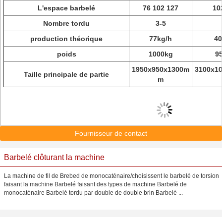
L'espace barbelé
76 102 127
10
Nombre tordu
3-5
production théorique
77kg/h
40
poids
1000kg
9
1950x950x1300m
3100x1
Taille principale de partie
m
Fournisseur de contact
Barbelé clôturant la machine
La machine de fil de Brebed de monocaténaire/choisissent le barbelé de torsion
faisant la machine Barbelé faisant des types de machine Barbelé de
monocaténaire Barbelé tordu par double de double brin Barbelé ...