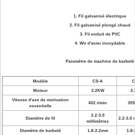
1. Fil galvanisé électrique
2. Fil galvanisé plongé chaud
3. Fil enduit de PVC
4. Wir d'acier inoxydable
Paramètre de machine de barbelé
Modèle
CS-A
C
Moteur
2.2KW
2
Vitesse
d'axe de motivation
402 r/min
355
essentielle
2.2-3.0
Diamètre de fil
2.2-3.0 
millimètres
Diamètre de barbelé
1.8-2.2mm
1.8