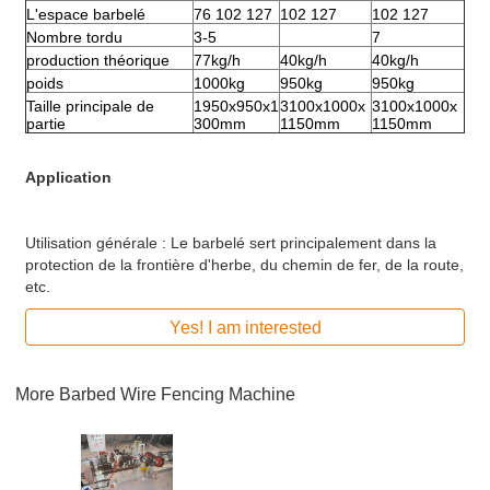
L'espace barbelé
76 102 127
102 127
102 127
Nombre tordu
3-5
7
production théorique
77kg/h
40kg/h
40kg/h
poids
1000kg
950kg
950kg
Taille principale de
1950x950x1
3100x1000x
3100x1000x
partie
300mm
1150mm
1150mm
Application
Utilisation générale : Le barbelé sert principalement dans la
protection de la frontière d'herbe, du chemin de fer, de la route,
etc.
Yes! I am interested
More
Barbed Wire Fencing Machine