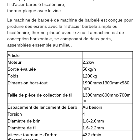
fil d'acier barbelé bicaténaire,
thermo-plaqué avec le zinc
La machine de barbelé de machine de barbelé est conçue pour
produire des écrans avec le fil d'acier barbelé simple ou
bicaténaire, thermo-plaqué avec le zinc. La machine est de
conception horizontale, se composant de deux parts,
assemblées ensemble au milieu.
Article
Moteur
2.2kw
Sortie évaluée
50kg/h
Poids
1200kg
Dimension hors-tout
1900mmx1300mmx980
mm
Taille de pièce de collection de fil
1300mmx800mmx700m
m
Espacement de lancement de Barb
Au besoin
Torsion
4
Diamètre de brin
1.6-2.6mm
Diamètre de fil
1.6-2.2mm
Vitesse tournante d'arbre
432 r/min
d'entraînement