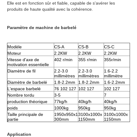
Elle est en fonction sûr et fiable, capable de s'avérer les
produits de haute qualité avec la cohérence.
Paramètre de machine de barbelé
Modèle
CS-A
CS-B
CS-C
Moteur
2.2KW
2.2KW
2.2KW
Vitesse
d'axe de
402 r/min
355 r/min
355r/min
motivation essentielle
Diamètre de fil
2.2-3.0
2.2-3.0
1.6-2.2
millimètres
millimètres
millimètre
Diamètre de barbelé
1.8-2.2mm
1.8-2.2mm
1.6-2.2mm
L'espace barbelé
76 102 127
102 127
102 127
Nombre tordu
3-5
7
production théorique
77kg/h
40kg/h
40kg/h
poids
1000kg
950kg
950kg
Taille principale de
1950x950x1
3100x1000x
3100x1000x
partie
300mm
1150mm
1150mm
Application