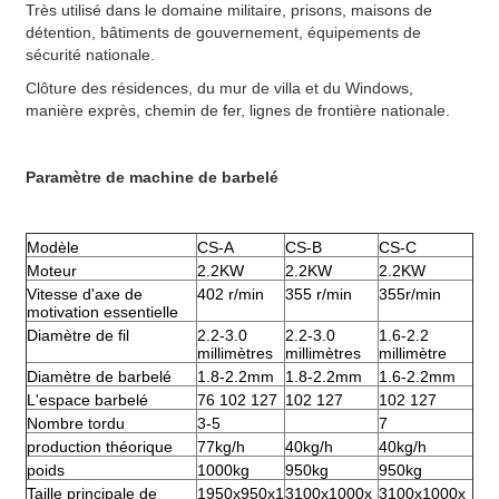
Très utilisé dans le domaine militaire, prisons, maisons de
détention, bâtiments de gouvernement, équipements de
sécurité nationale.
Clôture des résidences, du mur de villa et du Windows,
manière exprès, chemin de fer, lignes de frontière nationale.
Paramètre de machine de barbelé
Modèle
CS-A
CS-B
CS-C
Moteur
2.2KW
2.2KW
2.2KW
Vitesse
d'axe de
402 r/min
355 r/min
355r/min
motivation essentielle
Diamètre de fil
2.2-3.0
2.2-3.0
1.6-2.2
millimètres
millimètres
millimètre
Diamètre de barbelé
1.8-2.2mm
1.8-2.2mm
1.6-2.2mm
L'espace barbelé
76 102 127
102 127
102 127
Nombre tordu
3-5
7
production théorique
77kg/h
40kg/h
40kg/h
poids
1000kg
950kg
950kg
Taille principale de
1950x950x1
3100x1000x
3100x1000x