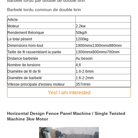
Barbelé tordu par double de double brin
Barbelé tordu commun de double brin
Article
Moteur
2.2kw
Rendement théorique
50kg/h
Le total pèsent
1200kg
Dimensions hors-tout
1900mmx1300mmx980mm
Taille de fil rassemblant la partie
1300mmx800mmx700mm
Distance barbelée
Au besoin
Nombre de torsions
4,6
Diamètre de fil de fil
1.6-2.6mm
Diamètre de barbelé
1.6-2.2mm
Vitesse principale d'essieu moteur
357r/min
Yes! I am interested
Horizontal Design Fence Panel Machine / Single Twisted
Machine 3kw Motor