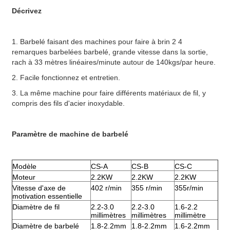
Décrivez
1. Barbelé faisant des machines pour faire à brin 2 4
remarques barbelées barbelé, grande vitesse dans la sortie,
rach à 33 mètres linéaires/minute autour de 140kgs/par heure.
2. Facile fonctionnez et entretien.
3. La même machine pour faire différents matériaux de fil, y
compris des fils d'acier inoxydable.
Paramètre de machine de barbelé
Modèle
CS-A
CS-B
CS-C
Moteur
2.2KW
2.2KW
2.2KW
Vitesse
d'axe de
402 r/min
355 r/min
355r/min
motivation essentielle
Diamètre de fil
2.2-3.0
2.2-3.0
1.6-2.2
millimètres
millimètres
millimètre
Diamètre de barbelé
1.8-2.2mm
1.8-2.2mm
1.6-2.2mm