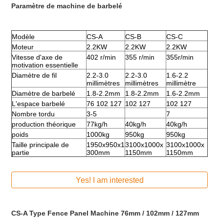
Paramètre de machine de barbelé
Modèle
CS-A
CS-B
CS-C
Moteur
2.2KW
2.2KW
2.2KW
Vitesse
d'axe de
402 r/min
355 r/min
355r/min
motivation essentielle
Diamètre de fil
2.2-3.0
2.2-3.0
1.6-2.2
millimètres
millimètres
millimètre
Diamètre de barbelé
1.8-2.2mm
1.8-2.2mm
1.6-2.2mm
L'espace barbelé
76 102 127
102 127
102 127
Nombre tordu
3-5
7
production théorique
77kg/h
40kg/h
40kg/h
poids
1000kg
950kg
950kg
Taille principale de
1950x950x1
3100x1000x
3100x1000x
partie
300mm
1150mm
1150mm
Yes! I am interested
CS-A Type Fence Panel Machine 76mm / 102mm / 127mm