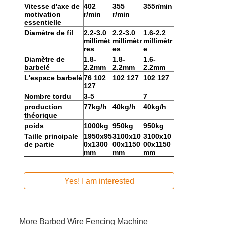
Vitesse
d'axe de
402
355
355r/min
motivation
r/min
r/min
essentielle
Diamètre de fil
2.2-3.0
2.2-3.0
1.6-2.2
millimèt
millimètr
millimètr
res
es
e
Diamètre de
1.8-
1.8-
1.6-
barbelé
2.2mm
2.2mm
2.2mm
L'espace barbelé
76 102
102 127
102 127
127
Nombre tordu
3-5
7
production
77kg/h
40kg/h
40kg/h
théorique
poids
1000kg
950kg
950kg
Taille principale
1950x95
3100x10
3100x10
de partie
0x1300
00x1150
00x1150
mm
mm
mm
Yes! I am interested
More
Barbed Wire Fencing Machine