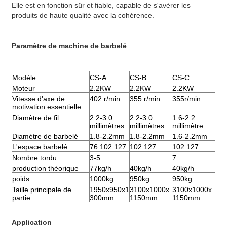
Elle est en fonction sûr et fiable, capable de s'avérer les
produits de haute qualité avec la cohérence.
Paramètre de machine de barbelé
Modèle
CS-A
CS-B
CS-C
Moteur
2.2KW
2.2KW
2.2KW
Vitesse
d'axe de
402 r/min
355 r/min
355r/min
motivation essentielle
Diamètre de fil
2.2-3.0
2.2-3.0
1.6-2.2
millimètres
millimètres
millimètre
Diamètre de barbelé
1.8-2.2mm
1.8-2.2mm
1.6-2.2mm
L'espace barbelé
76 102 127
102 127
102 127
Nombre tordu
3-5
7
production théorique
77kg/h
40kg/h
40kg/h
poids
1000kg
950kg
950kg
Taille principale de
1950x950x1
3100x1000x
3100x1000x
partie
300mm
1150mm
1150mm
Application