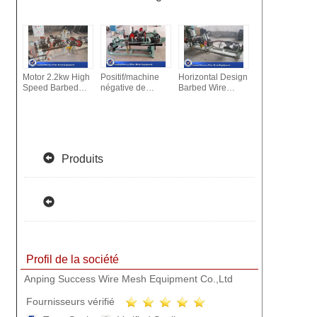
Motor 2.2kw High
Positif/machine
Horizontal Design
CS-A Type
Speed Barbed
négative de
Barbed Wire
Automatic Barb
Wire Machine For
panneau de
Fencing Machine /
Wire Making
Producing Single
barrière de torsion
Single Twisted
Machine 76mm 
Stranded Barbed
avec rendement
Machine 3kw
102mm / 127m
Wire
automatique/
Motor
Barbed Space
élevé
Produits
Profil de la société
Anping Success Wire Mesh Equipment Co.,Ltd
Fournisseurs vérifié