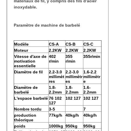
matériaux de fil, y compris des fils d'acier
inoxydable.
Paramètre de machine de barbelé
Modèle
CS-A
CS-B
CS-C
Moteur
2.2KW
2.2KW
2.2KW
Vitesse
d'axe de
402
355
355r/min
motivation
r/min
r/min
essentielle
Diamètre de fil
2.2-3.0
2.2-3.0
1.6-2.2
millimèt
millimètr
millimètr
res
es
e
Diamètre de
1.8-
1.8-
1.6-
barbelé
2.2mm
2.2mm
2.2mm
L'espace barbelé
76 102
102 127
102 127
127
Nombre tordu
3-5
7
production
77kg/h
40kg/h
40kg/h
théorique
poids
1000kg
950kg
950kg