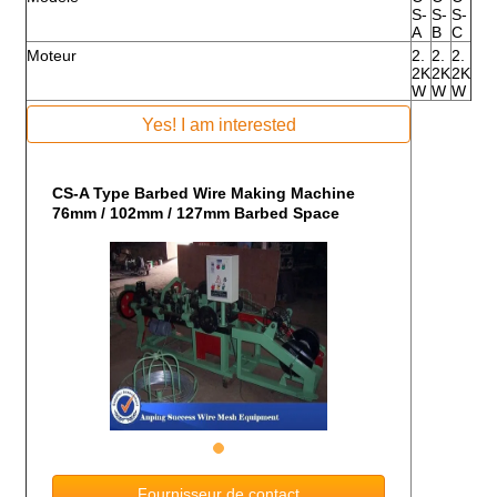
S-
S-
S-
A
B
C
Moteur
2.
2.
2.
2K
2K
2K
W
W
W
Yes! I am interested
CS-A Type Barbed Wire Making Machine
76mm / 102mm / 127mm Barbed Space
Fournisseur de contact