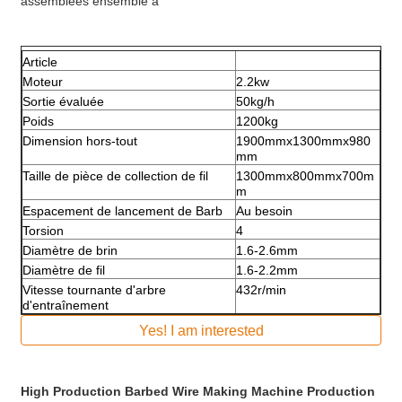
assemblées ensemble a
Article
Moteur
2.2kw
Sortie évaluée
50kg/h
Poids
1200kg
Dimension hors-tout
1900mmx1300mmx980
mm
Taille de pièce de collection de fil
1300mmx800mmx700m
m
Espacement de lancement de Barb
Au besoin
Torsion
4
Diamètre de brin
1.6-2.6mm
Diamètre de fil
1.6-2.2mm
Vitesse tournante d'arbre
432r/min
d'entraînement
Yes! I am interested
High Production Barbed Wire Making Machine Production